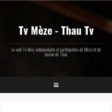
Aller
au
contenu
principal
Tv Mèze - Thau Tv
La web Tv libre, indépendante et participative de Mèze et du
bassin de Thau