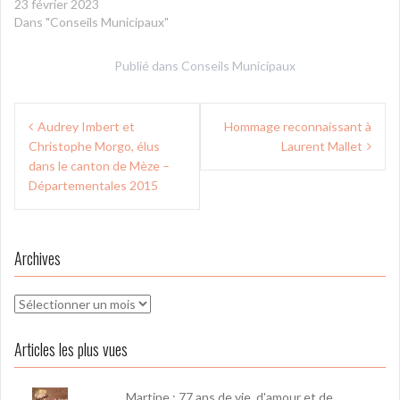
23 février 2023
Dans "Conseils Municipaux"
Publié dans
Conseils Municipaux
Navigation
Audrey Imbert et
Hommage reconnaissant à
de
Christophe Morgo, élus
Laurent Mallet
l’article
dans le canton de Mèze –
Départementales 2015
Archives
Archives
Articles les plus vues
Martine : 77 ans de vie, d'amour et de