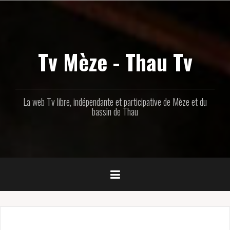
Aller
au
contenu
principal
Tv Mèze - Thau Tv
La web Tv libre, indépendante et participative de Mèze et du
bassin de Thau