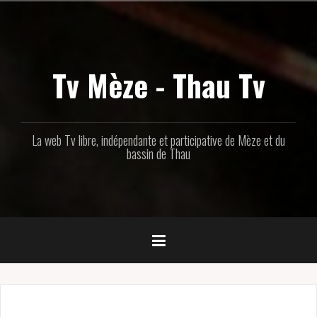
Aller
au
contenu
principal
Tv Mèze - Thau Tv
La web Tv libre, indépendante et participative de Mèze et du
bassin de Thau