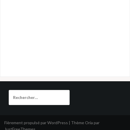
Rechercher :
Fièrement propulsé par WordPress
|
Thème
Oria
par
JustFreeThemes