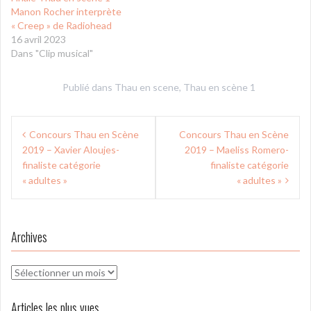
Manon Rocher interprète
« Creep » de Radiohead
16 avril 2023
Dans "Clip musical"
Publié dans
Thau en scene
,
Thau en scène 1
Navigation
Concours Thau en Scène
Concours Thau en Scène
de
2019 – Xavier Aloujes-
2019 – Maeliss Romero-
l’article
finaliste catégorie
finaliste catégorie
« adultes »
« adultes »
Archives
Archives
Articles les plus vues