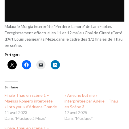
Malaurie Murgia interprète “Perdere l’amore” de Lara Fabian.
Enregistrement effectué les 11 et 12 mai au Chai de Girard (Carré
d’Art Louis Jeanjean) à Mèze,dans le cadre des 1/2 finales de Thau
en scène.
Partager :
Similaire
Finale Thau en scène 1 –
« Anyone but me »
Maëliss Romero interprète
interprétée par Adélie – Thau
« Into you » d’Adriana Grande
en Scène 3
11 avril 2023
17 avril 2025
Dans "Musique à Mèze"
Dans "Musique"
Finale Thau en scène 1 –