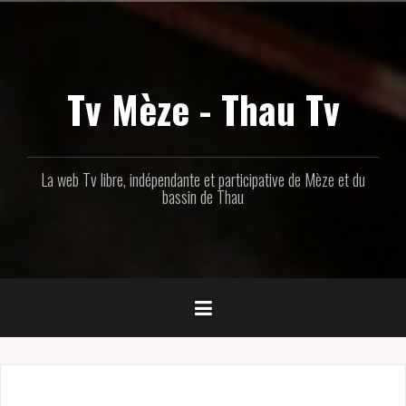
Aller
au
contenu
principal
Tv Mèze - Thau Tv
La web Tv libre, indépendante et participative de Mèze et du
bassin de Thau