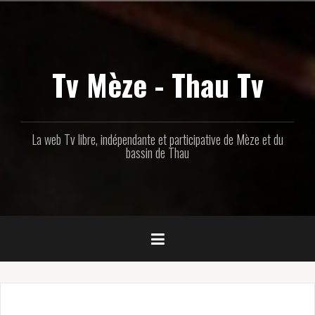
Aller
au
contenu
principal
Tv Mèze - Thau Tv
La web Tv libre, indépendante et participative de Mèze et du
bassin de Thau