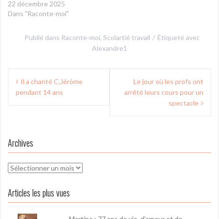
22 décembre 2025
Dans "Raconte-moi"
Publié dans
Raconte-moi
,
Scolartié travail
Étiqueté avec
Alexandre1
Navigation
Il a chanté C.Jérôme
Le jour où les profs ont
de
pendant 14 ans
arrêté leurs cours pour un
l’article
spectacle
Archives
Archives
Articles les plus vues
Martine : 77 ans de vie, d'amour et de