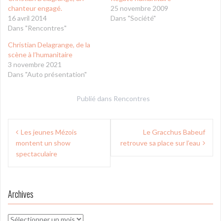
chanteur engagé.
25 novembre 2009
16 avril 2014
Dans "Société"
Dans "Rencontres"
Christian Delagrange, de la
scène à l’humanitaire
3 novembre 2021
Dans "Auto présentation"
Publié dans
Rencontres
Navigation
Les jeunes Mézois
Le Gracchus Babeuf
de
montent un show
retrouve sa place sur l’eau
l’article
spectaculaire
Archives
Archives