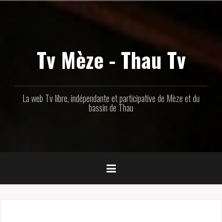
Aller
au
contenu
principal
Tv Mèze - Thau Tv
La web Tv libre, indépendante et participative de Mèze et du
bassin de Thau