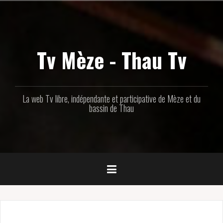
Aller
au
contenu
principal
Tv Mèze - Thau Tv
La web Tv libre, indépendante et participative de Mèze et du
bassin de Thau