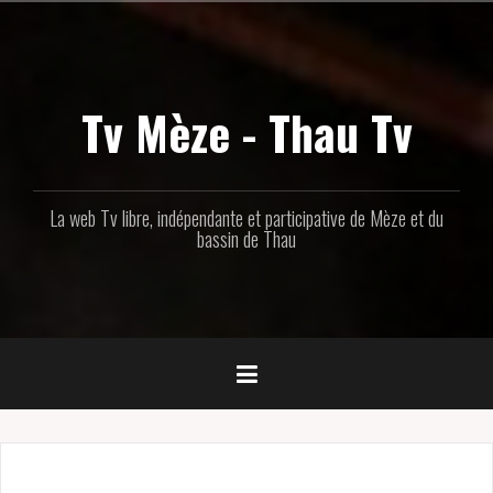
Aller
au
contenu
principal
Tv Mèze - Thau Tv
La web Tv libre, indépendante et participative de Mèze et du
bassin de Thau