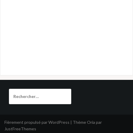
Rechercher :
Fièrement propulsé par WordPress
|
Thème
Oria
par
JustFreeThemes