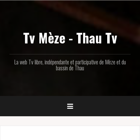
Aller
au
contenu
principal
Tv Mèze - Thau Tv
La web Tv libre, indépendante et participative de Mèze et du
bassin de Thau