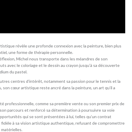
rtistique révèle une profonde connexion avec la peinture, bien plus
tiel, une forme de thérapie personnelle.
réflexion, Michel nous transporte dans les méandres de son
s avec le coloriage et le dessin au crayon jusqu’à sa découverte
dium du pastel.
tres centres d’intérêt, notamment sa passion pour le tennis et la
 son cœur artistique reste ancré dans la peinture, un art qu’il a
rté professionnelle, comme sa première vente ou son premier prix de
on parcours et renforcé sa détermination à poursuivre sa voie
opportunités qui se sont présentées à lui, telles qu’un contrat
 fidèle à sa vision artistique authentique, refusant de compromettre
 matérielles.