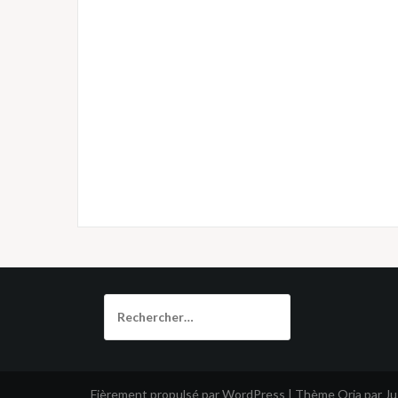
Rechercher :
Fièrement propulsé par WordPress
|
Thème
Oria
par J