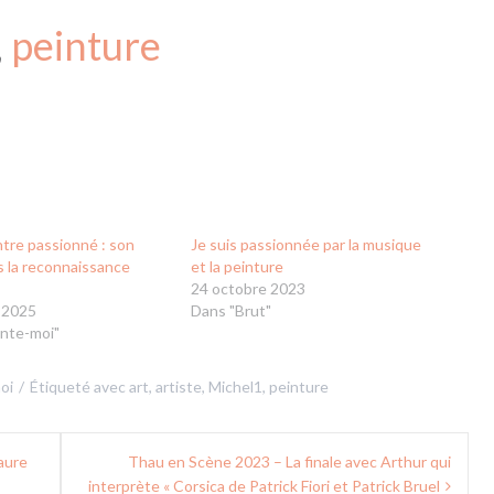
, 
peinture
ntre passionné : son
Je suis passionnée par la musique
s la reconnaissance
et la peinture
24 octobre 2023
 2025
Dans "Brut"
nte-moi"
oi
Étiqueté avec
art
,
artiste
,
Michel1
,
peinture
aure
Thau en Scène 2023 – La finale avec Arthur qui
interprète « Corsica de Patrick Fiori et Patrick Bruel