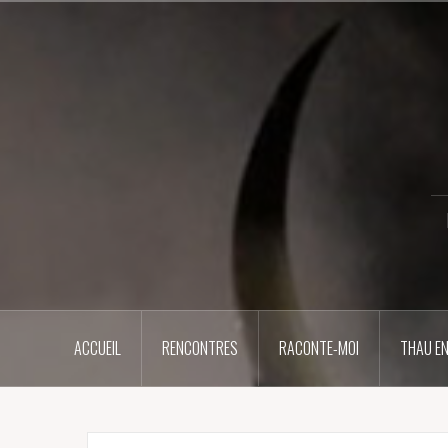
Aller
au
contenu
principal
ACCUEIL
RENCONTRES
RACONTE-MOI
THAU EN