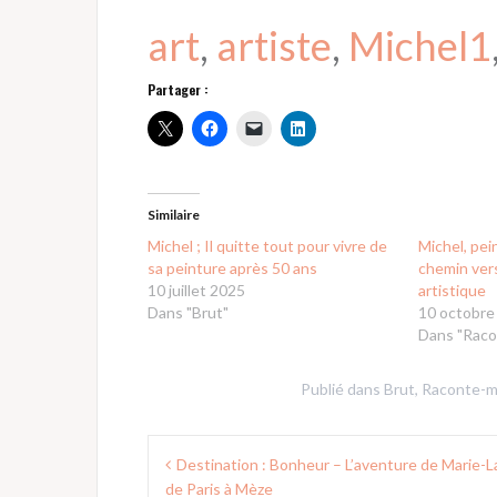
art
, 
artiste
, 
Michel1
Partager :
Similaire
Michel ; Il quitte tout pour vivre de
Michel, pei
sa peinture après 50 ans
chemin ver
10 juillet 2025
artistique
Dans "Brut"
10 octobre
Dans "Raco
Publié dans
Brut
,
Raconte-m
Navigation
Destination : Bonheur – L’aventure de Marie-L
de
de Paris à Mèze