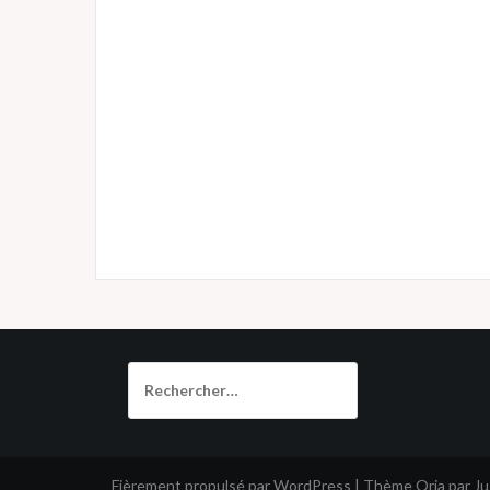
Rechercher :
Fièrement propulsé par WordPress
|
Thème
Oria
par J