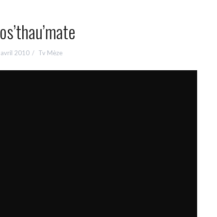
os’thau’mate
avril 2010
Tv Mèze