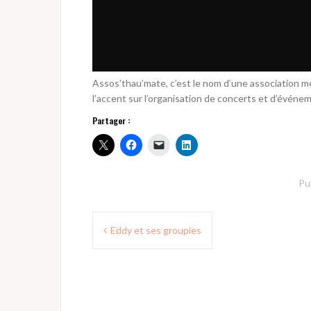
Assos’thau’mate, c’est le nom d’une association m
l’accent sur l’organisation de concerts et d’événe
Partager :
Pu
Navigation
Eddy et ses groupies
de
l’article