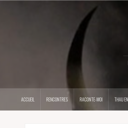
Aller
au
contenu
principal
ACCUEIL
RENCONTRES
RACONTE-MOI
THAU EN