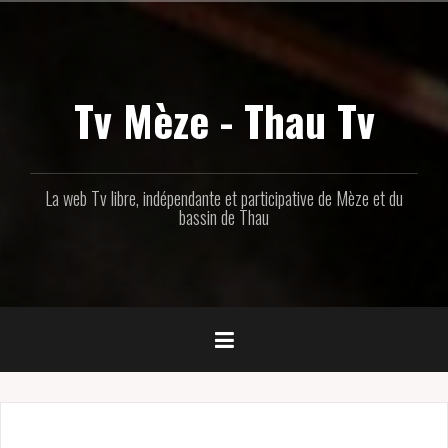
Aller
au
contenu
principal
Tv Mèze - Thau Tv
La web Tv libre, indépendante et participative de Mèze et du
bassin de Thau