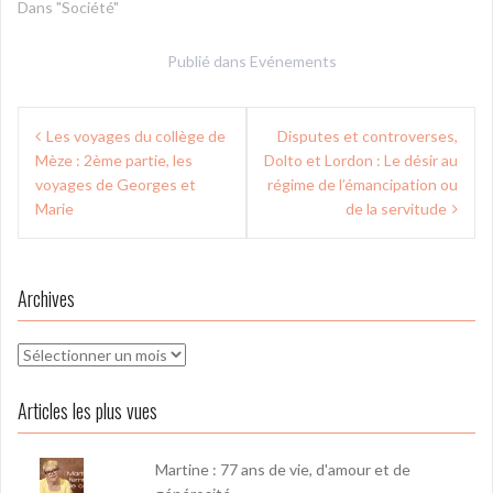
Dans "Société"
Publié dans
Evénements
Navigation
Les voyages du collège de
Disputes et controverses,
de
Mèze : 2ème partie, les
Dolto et Lordon : Le désir au
l’article
voyages de Georges et
régime de l’émancipation ou
Marie
de la servitude
Archives
Archives
Articles les plus vues
Martine : 77 ans de vie, d'amour et de