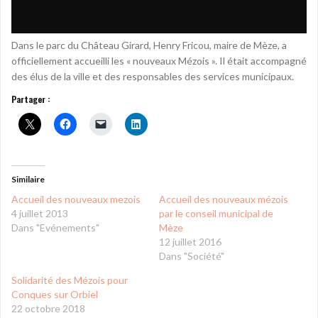
Dans le parc du Château Girard, Henry Fricou, maire de Mèze, a
officiellement accueilli les « nouveaux Mézois ». Il était accompagné
des élus de la ville et des responsables des services municipaux.
Partager :
Similaire
Accueil des nouveaux mezois
Accueil des nouveaux mézois
4 juillet 2013
par le conseil municipal de
Dans "Evénements"
Mèze
12 juillet 2016
Dans "Société"
Solidarité des Mézois pour
Conques sur Orbiel
22 octobre 2018