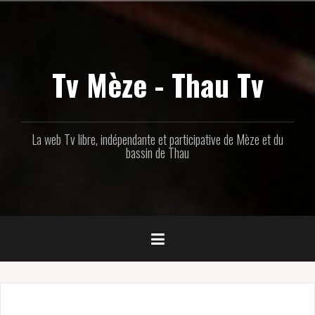
Aller
au
contenu
principal
Tv Mèze - Thau Tv
La web Tv libre, indépendante et participative de Mèze et du
bassin de Thau