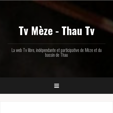
Aller
au
contenu
principal
Tv Mèze - Thau Tv
La web Tv libre, indépendante et participative de Mèze et du
bassin de Thau