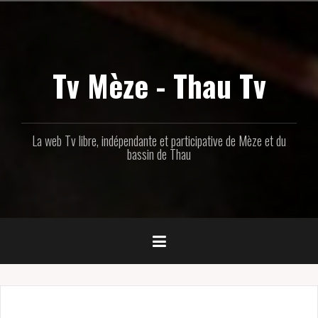
Aller
au
contenu
principal
Tv Mèze - Thau Tv
La web Tv libre, indépendante et participative de Mèze et du
bassin de Thau