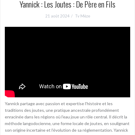
Yannick : Les Joutes : De Père en Fils
21 août 2024
Tv Mèze
Yannick partage avec passion et expertise l’histoire et les
traditions des joutes, une pratique ancestrale profondément
enracinée dans les régions où l’eau joue un rôle central. Il décrit la
méthode langodocienne, une forme locale de joutes, en soulignant
son origine incertaine et l’évolution de sa réglementation. Yannick