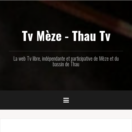
Aller
au
contenu
principal
Tv Mèze - Thau Tv
La web Tv libre, indépendante et participative de Mèze et du
bassin de Thau