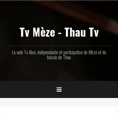
Aller
au
contenu
principal
Tv Mèze - Thau Tv
La web Tv libre, indépendante et participative de Mèze et du
bassin de Thau