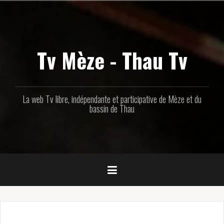
Aller
au
contenu
principal
Tv Mèze - Thau Tv
La web Tv libre, indépendante et participative de Mèze et du
bassin de Thau