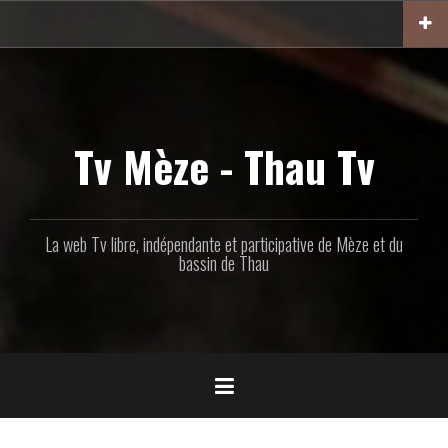
Aller
au
contenu
principal
Tv Mèze - Thau Tv
La web Tv libre, indépendante et participative de Mèze et du
bassin de Thau