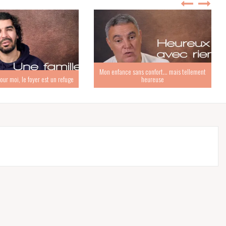
Mon enfance sans confort… mais tellement
our moi, le foyer est un refuge
heureuse