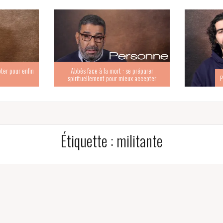
ter pour enfin
Abbès face à la mort : se préparer
spirituellement pour mieux accepter
P
Étiquette :
militante