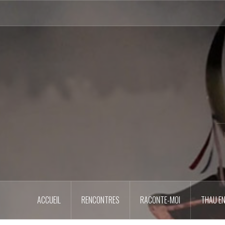
Aller
au
contenu
principal
ACCUEIL
RENCONTRES
RACONTE-MOI
THAU EN