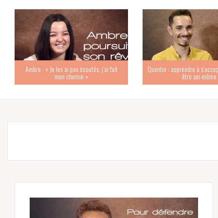
Ambre : « Je les ai pas écoutés, j’ai fait
Quentin : apprendre à s’accep
mon chemin »
être soi-même