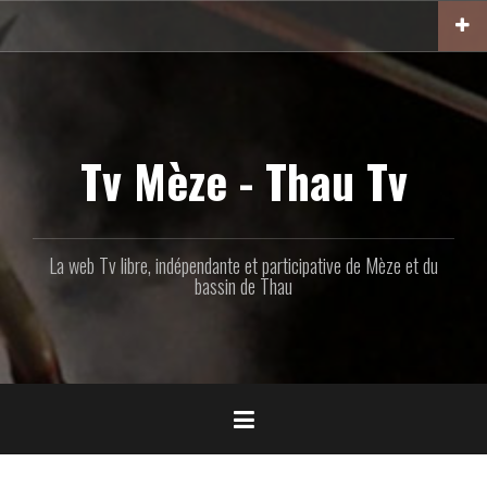
Aller
au
contenu
principal
Tv Mèze - Thau Tv
La web Tv libre, indépendante et participative de Mèze et du
bassin de Thau