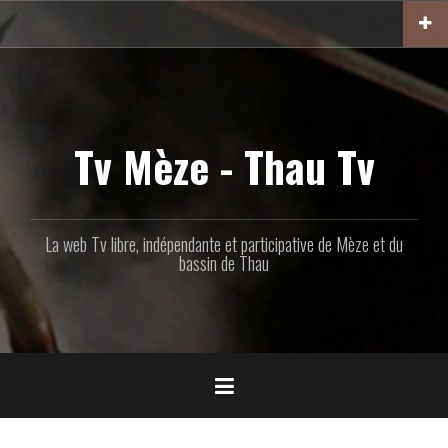
Aller
au
contenu
principal
Tv Mèze - Thau Tv
La web Tv libre, indépendante et participative de Mèze et du
bassin de Thau