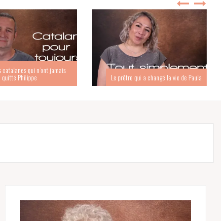
s catalanes qui n’ont jamais
quitté Philippe
Le prêtre qui a changé la vie de Paula