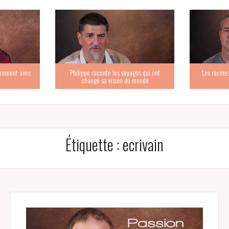
trement avec
Philippe raconte les voyages qui ont
Les racine
changé sa vision du monde
Étiquette :
ecrivain