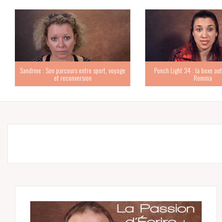
Sandrine : Son parcours entre sport, voyage
Punch Light 34 : la boxe au
et reconversion
Romina