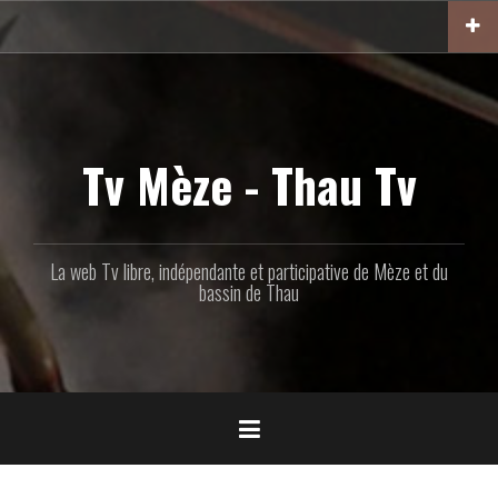
Aller
au
contenu
principal
Tv Mèze - Thau Tv
La web Tv libre, indépendante et participative de Mèze et du
bassin de Thau