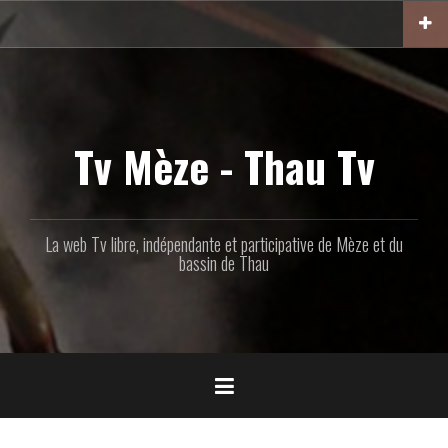
Aller
au
contenu
principal
Tv Mèze - Thau Tv
La web Tv libre, indépendante et participative de Mèze et du
bassin de Thau