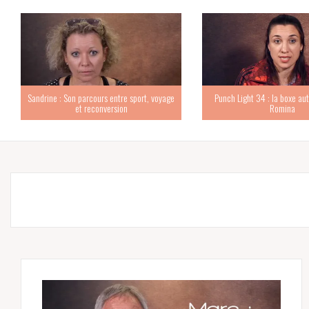
Sandrine : Son parcours entre sport, voyage
Punch Light 34 : la boxe au
et reconversion
Romina