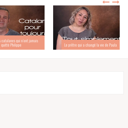
s catalanes qui n’ont jamais
quitté Philippe
Le prêtre qui a changé la vie de Paula