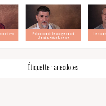
trement avec
Philippe raconte les voyages qui ont
Les racine
changé sa vision du monde
Étiquette :
anecdotes