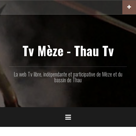
Aller
au
contenu
principal
Tv Mèze - Thau Tv
La web Tv libre, indépendante et participative de Mèze et du
bassin de Thau