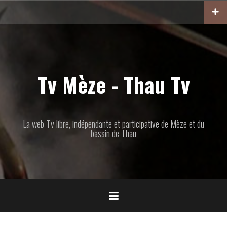
Aller
au
contenu
principal
Tv Mèze - Thau Tv
La web Tv libre, indépendante et participative de Mèze et du
bassin de Thau