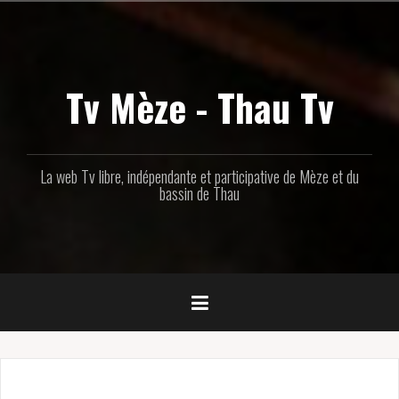
Aller
au
contenu
principal
Tv Mèze - Thau Tv
La web Tv libre, indépendante et participative de Mèze et du
bassin de Thau