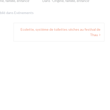
ne, famille, enfance"
Dans "Origine, famille, enfance"
blié dans
Evénements
Ecolette, système de toilettes sèches au festival de
Thau