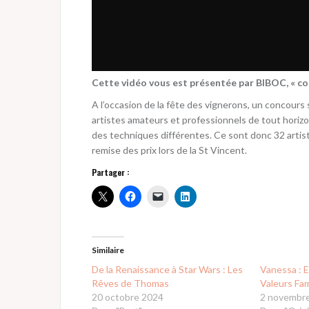
Cette vidéo vous est présentée par BIBOC, « con
A l’occasion de la fête des vignerons, un concours
artistes amateurs et professionnels de tout horizo
des techniques différentes. Ce sont donc 32 artist
remise des prix lors de la St Vincent.
Partager :
Similaire
De la Renaissance à Star Wars : Les
Vanessa : 
Rêves de Thomas
Valeurs Fam
20 octobre 2024
2 novembr