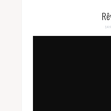
Rê
14 f