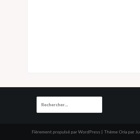
Rechercher :
Fièrement propulsé par WordPress
|
Thème
Oria
par J