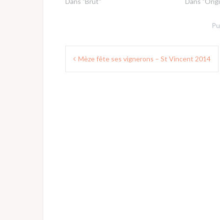
Dans "Brut"
Dans "Origi
Pu
Navigation
Mèze fête ses vignerons – St Vincent 2014
de
l’article