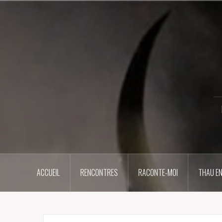
Aller
au
contenu
principal
ACCUEIL
RENCONTRES
RACONTE-MOI
THAU EN