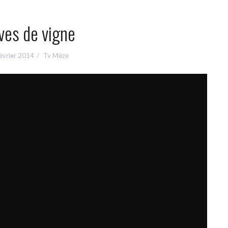
ves de vigne
évrier 2014
Tv Mèze