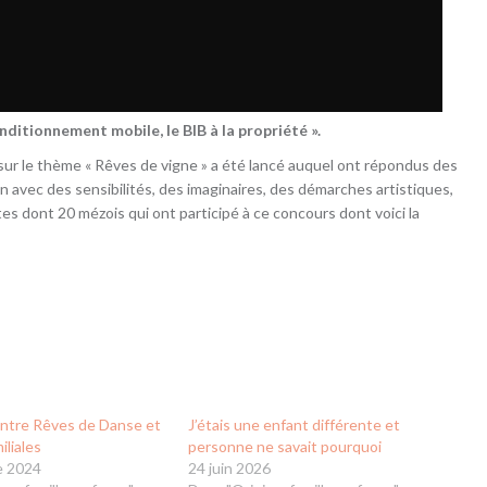
ditionnement mobile, le BIB à la propriété ».
 sur le thème « Rêves de vigne » a été lancé auquel ont répondus des
n avec des sensibilités, des imaginaires, des démarches artistiques,
es dont 20 mézois qui ont participé à ce concours dont voici la
Entre Rêves de Danse et
J’étais une enfant différente et
iliales
personne ne savait pourquoi
e 2024
24 juin 2026