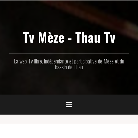
Aller
au
contenu
principal
Tv Mèze - Thau Tv
La web Tv libre, indépendante et participative de Mèze et du
bassin de Thau