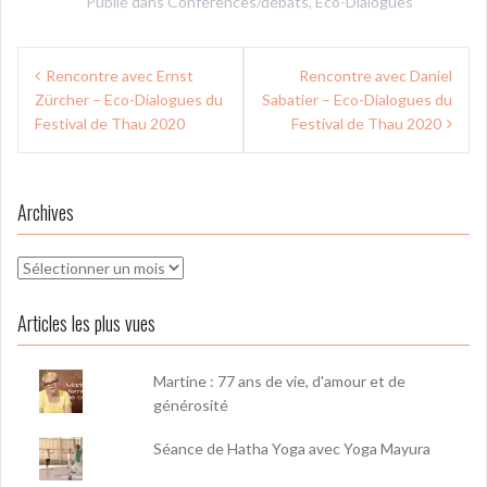
Publié dans
Conférences/débats
,
Eco-Dialogues
Navigation
Rencontre avec Ernst
Rencontre avec Daniel
de
Zürcher – Eco-Dialogues du
Sabatier – Eco-Dialogues du
l’article
Festival de Thau 2020
Festival de Thau 2020
Archives
Archives
Articles les plus vues
Martine : 77 ans de vie, d'amour et de
générosité
Séance de Hatha Yoga avec Yoga Mayura