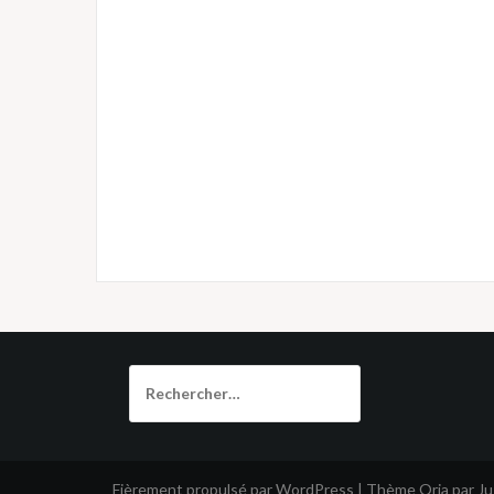
Rechercher :
Fièrement propulsé par WordPress
|
Thème
Oria
par J