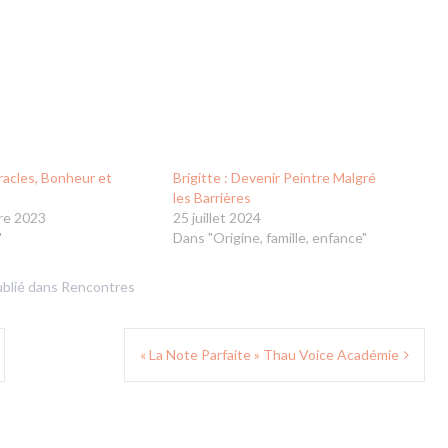
racles, Bonheur et
Brigitte : Devenir Peintre Malgré
les Barrières
re 2023
25 juillet 2024
"
Dans "Origine, famille, enfance"
blié dans
Rencontres
« La Note Parfaite » Thau Voice Académie