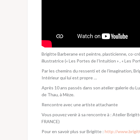
Brigitte Barberane est peintre, plasticienne, co-cré
illustratrice (« Les Portes de l’Intuition » , « Les Po
Par les chemins du ressenti et de l’imagination, 
Intérieur qui lui est propre …
Après 10 ans passés dans son atelier-galerie du Lube
de Thau, à Mèze.
Rencontre avec une artiste attachante
Vous pouvez venir à sa rencontre à : Atelier Brig
FRANCE)
Pour en savoir plus sur Brigitte :
http://www.brigit