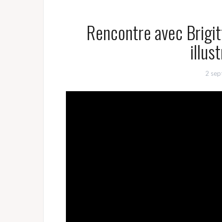
Rencontre avec Brigitt
illus
2 se