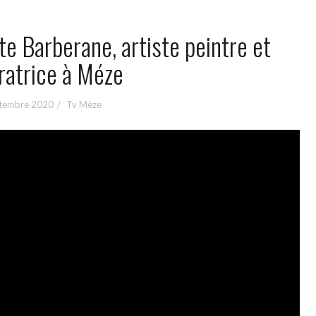
e Barberane, artiste peintre et
tratrice à Méze
ptembre 2020
Tv Mèze