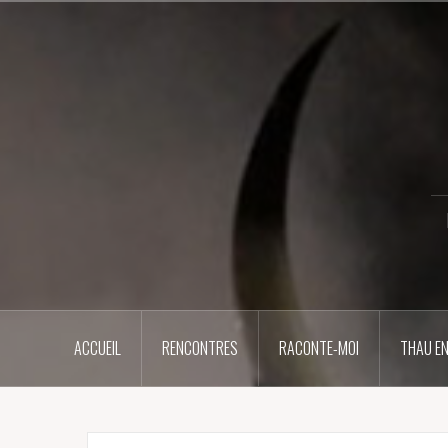
Aller
au
contenu
principal
ACCUEIL
RENCONTRES
RACONTE-MOI
THAU EN