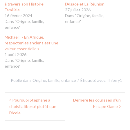
à travers son Histoire
l’Alsace et La Réunion
Familiale
27 juillet 2026
16 février 2024
Dans "Origine, famille,
Dans "Origine, famille,
enfance"
enfance"
Michael : « En Afrique,
respecter les anciens est une
valeur essentielle »
1 août 2026
Dans "Origine, famille,
enfance"
Publié dans
Origine, famille, enfance
Étiqueté avec
Thierry1
Navigation
Pourquoi Stéphane a
Derrière les coulisses d’un
de
choisi la liberté plutôt que
Escape Game
l’article
l’école