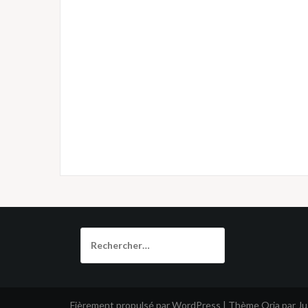
Rechercher :
Fièrement propulsé par WordPress
|
Thème
Oria
par J