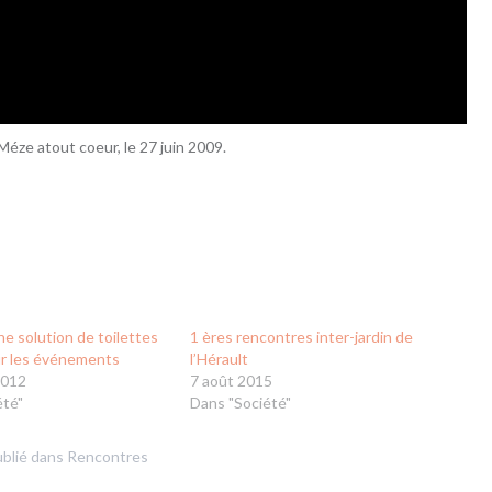
Méze atout coeur, le 27 juin 2009.
ne solution de toilettes
1 ères rencontres inter-jardin de
r les événements
l’Hérault
2012
7 août 2015
été"
Dans "Société"
blié dans
Rencontres