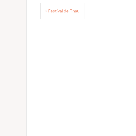
Navigation
Festival de Thau
de
l’article