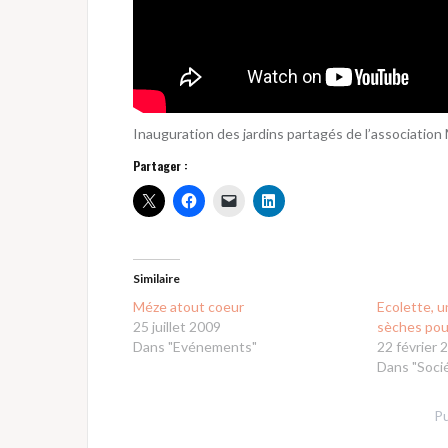
Inauguration des jardins partagés de l’association 
Partager :
Similaire
Méze atout coeur
Ecolette, u
25 juillet 2009
sèches pou
Dans "Evénements"
22 février 
Dans "Soci
Pu