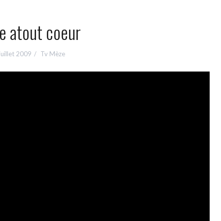
e atout coeur
juillet 2009
Tv Mèze