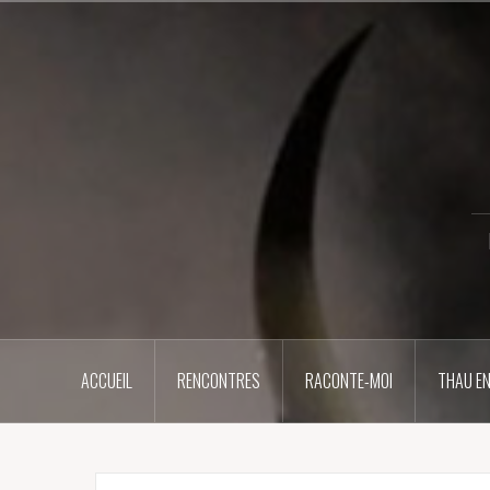
Aller
au
contenu
principal
ACCUEIL
RENCONTRES
RACONTE-MOI
THAU EN