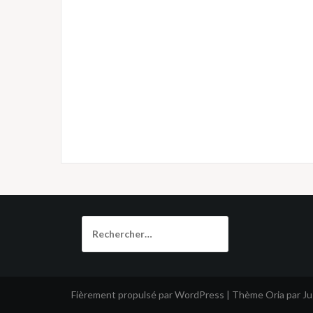
Rechercher :
Fièrement propulsé par WordPress
|
Thème
Oria
par J