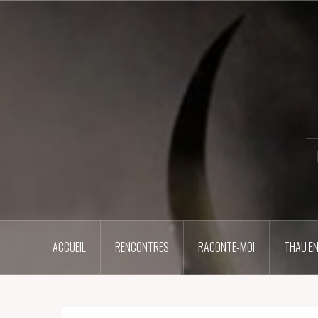
Aller
au
contenu
principal
ACCUEIL
RENCONTRES
RACONTE-MOI
THAU EN