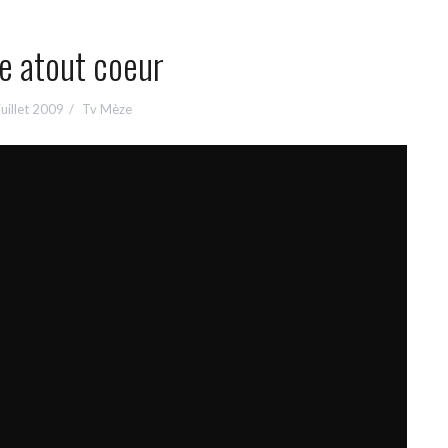
e atout coeur
juillet 2009
Tv Mèze