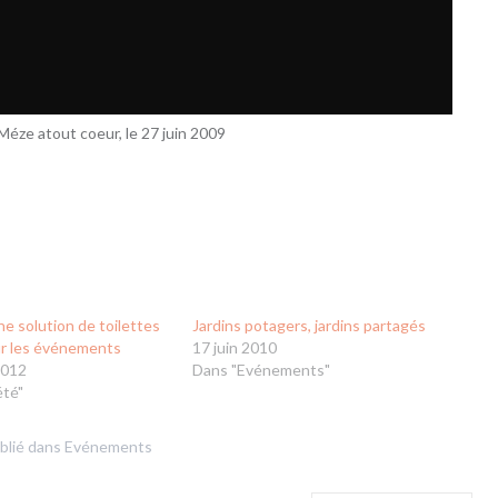
Méze atout coeur, le 27 juin 2009
ne solution de toilettes
Jardins potagers, jardins partagés
r les événements
17 juin 2010
2012
Dans "Evénements"
été"
blié dans
Evénements