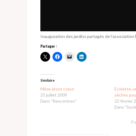
Inauguration des jardins partagés de l’association 
Partager :
Similaire
Mèze atout coeur
Ecolette, u
25 juillet 2009
sèches pou
Dans "Rencontres"
22 février 
Dans "Soci
Pu