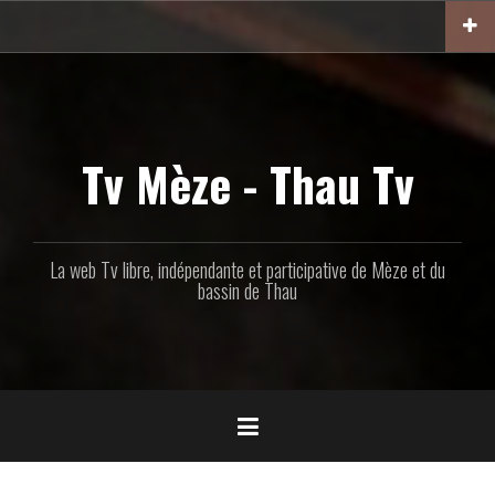
Aller
au
contenu
principal
Tv Mèze - Thau Tv
La web Tv libre, indépendante et participative de Mèze et du
bassin de Thau