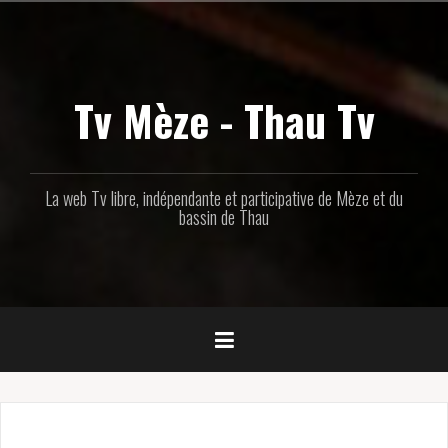
Aller
au
contenu
principal
Tv Mèze - Thau Tv
La web Tv libre, indépendante et participative de Mèze et du
bassin de Thau