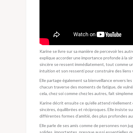
Karine se livre sur sa manière de percevoir les autres
explique accorder une importance profonde à la sinc
sincère se ressent immédiatement, tout comme une
intuition et son ressenti pour construire des liens 
Elle partage également sa bienveillance envers le
chacun traverse des moments de fatigue, de vulnérab
cela, chez soi comme chez les autres, fait simpleme
Karine décrit ensuite ce qu’elle attend réellement d
sincères, équilibrées et réciproques. Elle insiste su
différentes formes d’amitié, des plus profondes a
Elle parle de ses amis comme de personnes non juge
solides, importantes, presque aussi essentielles qu