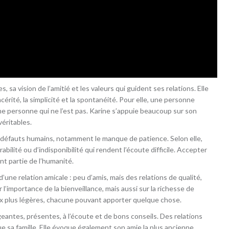
, sa vision de l’amitié et les valeurs qui guident ses relations. Elle
érité, la simplicité et la spontanéité. Pour elle, une personne
 personne qui ne l’est pas. Karine s’appuie beaucoup sur son
véritables.
s défauts humains, notamment le manque de patience. Selon elle,
ilité ou d’indisponibilité qui rendent l’écoute difficile. Accepter
nt partie de l’humanité.
’une relation amicale : peu d’amis, mais des relations de qualité,
r l’importance de la bienveillance, mais aussi sur la richesse de
ux plus légères, chacune pouvant apporter quelque chose.
antes, présentes, à l’écoute et de bons conseils. Des relations
e sa famille. Elle évoque également son amie la plus ancienne,