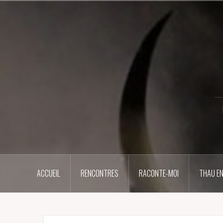
Aller
au
contenu
principal
ACCUEIL
RENCONTRES
RACONTE-MOI
THAU EN