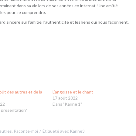
erminant dans sa vie lors de ses années en internat. Une amitié
iles pour se comprendre.
d sincère sur l’amitié, l’authenticité et les liens qui nous façonnent.
goût des autres et de la
L’angoisse et le chant
17 août 2022
022
Dans "Karine 1"
 présentation"
 autres
,
Raconte-moi
Étiqueté avec
Karine3