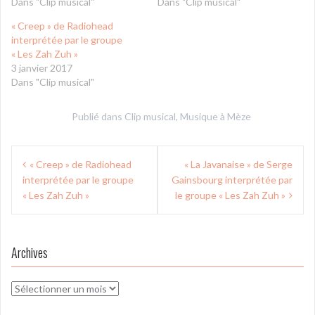
Dans "Clip musical"
Dans "Clip musical"
« Creep » de Radiohead
interprétée par le groupe
« Les Zah Zuh »
3 janvier 2017
Dans "Clip musical"
Publié dans
Clip musical
,
Musique à Mèze
Navigation
« Creep » de Radiohead
« La Javanaise » de Serge
de
interprétée par le groupe
Gainsbourg interprétée par
l’article
« Les Zah Zuh »
le groupe « Les Zah Zuh »
Archives
Archives