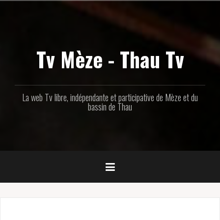
Aller
au
contenu
principal
Tv Mèze - Thau Tv
La web Tv libre, indépendante et participative de Mèze et du
bassin de Thau