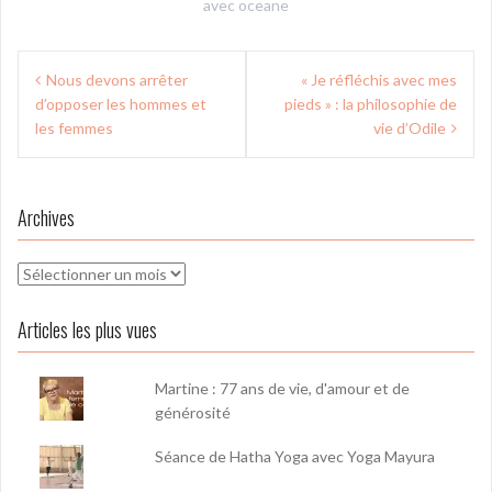
avec
oceane
Navigation
Nous devons arrêter
« Je réfléchis avec mes
de
d’opposer les hommes et
pieds » : la philosophie de
l’article
les femmes
vie d’Odile
Archives
Archives
Articles les plus vues
Martine : 77 ans de vie, d'amour et de
générosité
Séance de Hatha Yoga avec Yoga Mayura