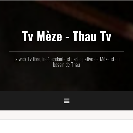
Aller
au
contenu
principal
Tv Mèze - Thau Tv
La web Tv libre, indépendante et participative de Mèze et du
bassin de Thau