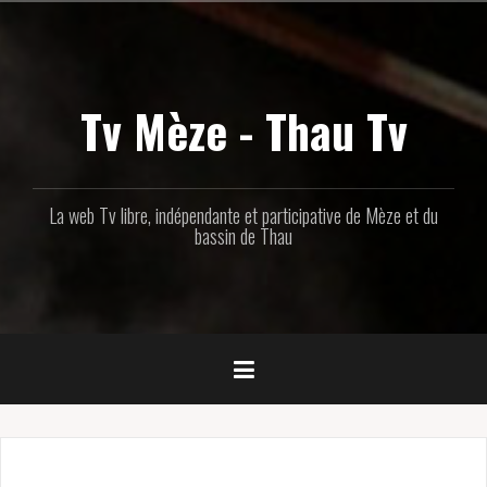
Aller
au
contenu
principal
Tv Mèze - Thau Tv
La web Tv libre, indépendante et participative de Mèze et du
bassin de Thau