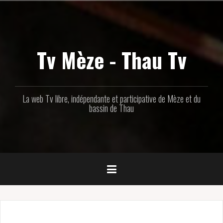
Aller
au
contenu
principal
Tv Mèze - Thau Tv
La web Tv libre, indépendante et participative de Mèze et du
bassin de Thau