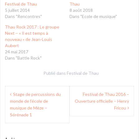
Festival de Thau
Thau
5 juillet 2014
8 août 2018
Dans "Rencontres"
Dans "Ecole de musique"
Thau Rock 2017 : Le groupe
Next – « Il est temps à
nouveau » de Jean-Louis
Aubert
24 mai 2017
Dans "Battle Rock"
Publié dans
Festival de Thau
Navigation
Stage de percussions du
Festival de Thau 2016 –
de
monde de l’école de
Ouverture officielle – Henry
l’article
musique de Mèze –
Fricou
Sérénade 1