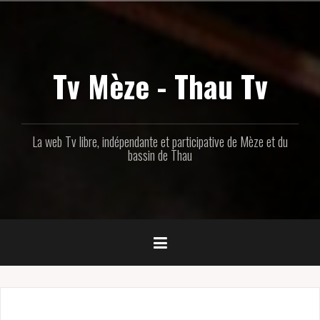
Aller
au
contenu
principal
Tv Mèze - Thau Tv
La web Tv libre, indépendante et participative de Mèze et du
bassin de Thau