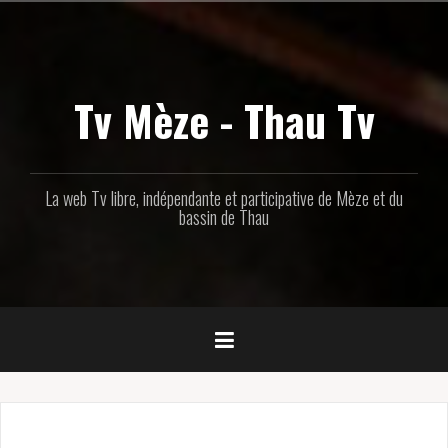
Aller
au
contenu
principal
Tv Mèze - Thau Tv
La web Tv libre, indépendante et participative de Mèze et du
bassin de Thau