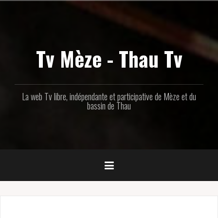
Aller
au
contenu
principal
Tv Mèze - Thau Tv
La web Tv libre, indépendante et participative de Mèze et du
bassin de Thau