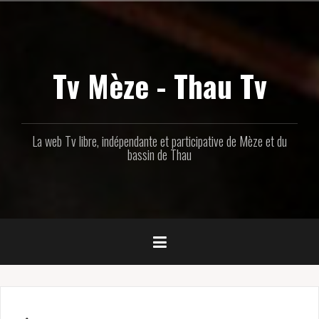
Aller
au
contenu
principal
Tv Mèze - Thau Tv
La web Tv libre, indépendante et participative de Mèze et du
bassin de Thau