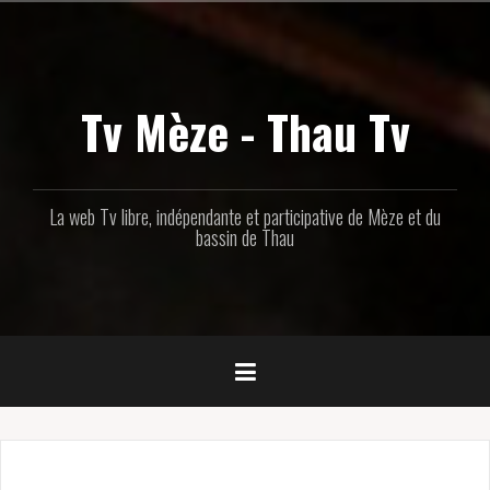
Aller
au
contenu
principal
Tv Mèze - Thau Tv
La web Tv libre, indépendante et participative de Mèze et du
bassin de Thau