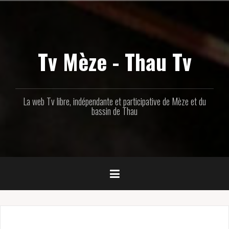
Aller
au
contenu
principal
Tv Mèze - Thau Tv
La web Tv libre, indépendante et participative de Mèze et du
bassin de Thau