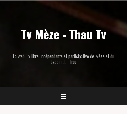
Aller
au
contenu
principal
Tv Mèze - Thau Tv
La web Tv libre, indépendante et participative de Mèze et du
bassin de Thau