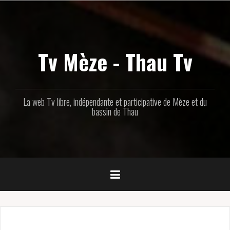
Aller
au
contenu
principal
Tv Mèze - Thau Tv
La web Tv libre, indépendante et participative de Mèze et du
bassin de Thau